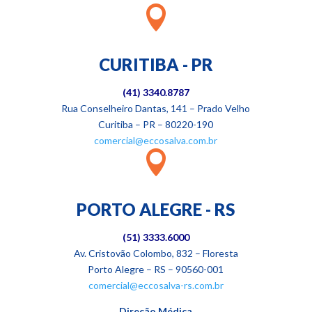

CURITIBA - PR
(41) 3340.8787
Rua Conselheiro Dantas, 141 – Prado Velho
Curitiba – PR – 80220-190
comercial@eccosalva.com.br

PORTO ALEGRE - RS
(51)
3333.6000
Av. Cristovão Colombo, 832 – Floresta
Porto Alegre – RS – 90560-001
comercial@eccosalva-rs.com.br
Direção Médica