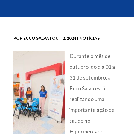
POR
ECCO SALVA
|
OUT 2, 2024
|
NOTÍCIAS
Durante o mês de
outubro, do dia 01 a
31 de setembro, a
Ecco Salva está
realizando uma
importante ação de
saúde no
Hipermercado