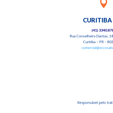

CURITIBA 
(41) 3340.87
Rua Conselheiro Dantas, 14
Curitiba – PR – 80
comercial@eccosalv
Responsável pelo tra