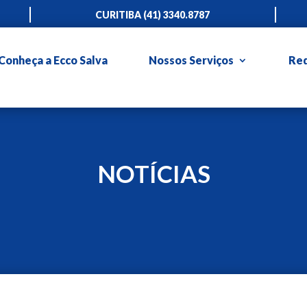
CURITIBA (41) 3340.8787
CURITIBA(41) 3340.8787
PORTO ALEGRE (51) 3333.60
Conheça a Ecco Salva
Nossos Serviços
Red
CURITIBA(41) 3340.8787
PORTO ALEGRE (51) 3333.60
NOTÍCIAS