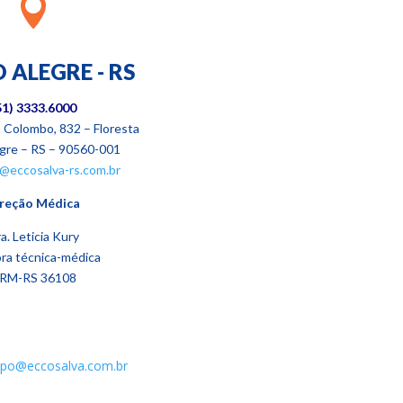

 ALEGRE - RS
51)
3333.6000
o Colombo, 832 – Floresta
gre – RS – 90560-001
l@eccosalva-rs.com.br
reção Médica
a.
Leticia Kury
ora técnica-médica
RM-RS 36108
po@eccosalva.com.br