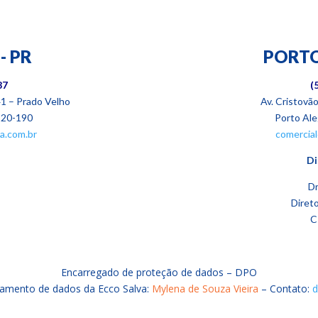
- PR
PORTO
87
(
1 – Prado Velho
Av. Cristovã
220-190
Porto Ale
a.com.br
comercia
Di
Dr
Diret
C
Encarregado de proteção de dados – DPO
tamento de dados da Ecco Salva:
Mylena de Souza Vieira
– Contato:
d