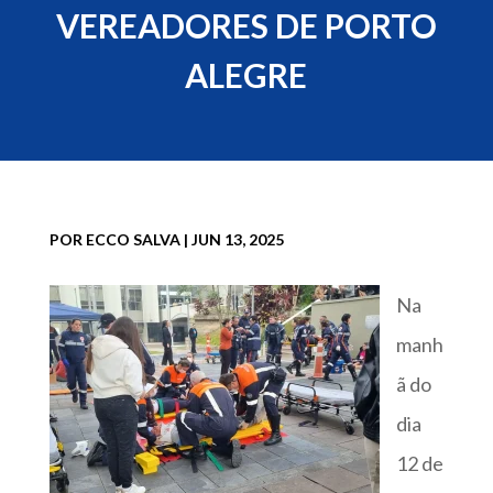
VEREADORES DE PORTO
ALEGRE
POR
ECCO SALVA
|
JUN 13, 2025
Na
manh
ã do
dia
12 de