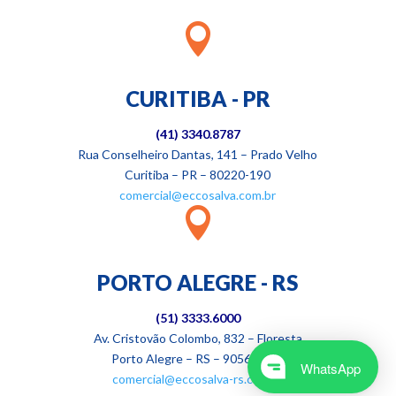

CURITIBA - PR
(41) 3340.8787
Rua Conselheiro Dantas, 141 – Prado Velho
Curitiba – PR – 80220-190
comercial@eccosalva.com.br

PORTO ALEGRE - RS
(51)
3333.6000
Av. Cristovão Colombo, 832 – Floresta
Porto Alegre – RS – 90560-001
WhatsApp
comercial@eccosalva-rs.com.br